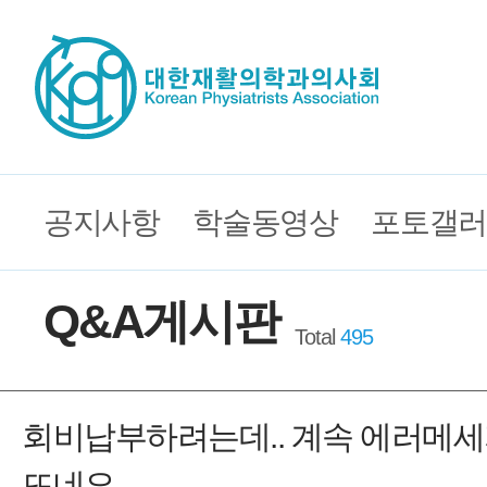
공지사항
학술동영상
포토갤러
Q&A게시판
Total
495
회비납부하려는데.. 계속 에러메
뜨네요...