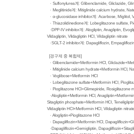
· Sulfonylurea계: Glibenclamide, Gliclazide, Glim
· Meglitinide계: Mitiglinide calcium hydrate, Nat
· α-glucosidase inhibitor계: Acarbose, Miglitol, 
· Thiazolidinedione계: Lobeglitazone sulfate, Pi
·DPP-IV inhibitor계: Alogliptin, Anagliptin, Evoglipti
Vildagliptin, Vildagliptin HCl, Vildagliptin nitrate
·SGLT-2 inhibitor계: Dapagliflozin, Empagliflozin, E
[경구제 중 복합제]
· Glibenclamide+Metformin HCl, Gliclazide+Met
· Mitiglinide calcium hydrate+Metformin HCl, N
· Voglibose+Metformin HCl
· Lobeglitazone sulfate+Metformin HCl, Pioglit
· Pioglitazone HCl+Glimepiride, Rosiglitazone 
·Alogliptin+Metformin HCl, Anagliptin+Metformin
Sitagliptin phosphate+Metformin HCl, Teneliglipti
Vildagliptin HCl+Metformin HCl, Vildagliptin nitr
· Alogliptin+Pioglitazone HCl
· Dapagliflozin+Metformin HCl, Dapagliflozin+Gl
·Dapagliflozin+Gemigliptin, Dapagliflozin+Sitaglipt