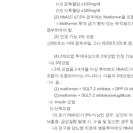
(나) 공복혈당 ≥130mg/dl
(다) 식후혈당 ≥180mg/dl
(2) HbA1C ≥7.5% 경우에는 Metformin을
○ Metformin 투여 금기 환자 또는 부작용으로 
첨부하여야 함.
(3) 인정 가능 2제 요법
(관련표는 아래 첨부파일 고시 제2023-101호 
(4) 2제요법 투여대상으로 2제요법 인정 가능 
나) 3제요법
○ 2제 요법을 2-4개월 이상 투여해도 HbA1C
조합이 포함되어서는 아니되나, 다음의 3제요법은
- 다 음 -
(1) metformin + SGLT-2 inhibitor + DPP-IV inh
(2)metformin + SGLT-2 inhibitor(ertugliflozin, 
나. Insulin 요법
1) 단독요법
가) 초기 HbA1C가 9% 이상인 경우, 성인의
뇌졸중, 급성질환 발병 시, 수술 및 임신한 경우 등에
나) 경구용 당뇨병 치료제 병용투여에도 HbA1C가