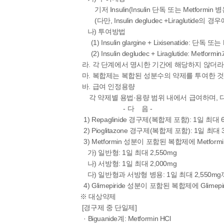
기저 Insulin(Insulin 단독 또는 Metformi
(다만, Insulin degludec +Liraglutide의 경
나) 투여방법
(1) Insulin glargine + Lixisenatide: 단독 
(2) Insulin degludec + Liraglutide: Metfo
라. 각 단계에서 명시한 기간에 해당하지 않더라
마. 복합제는 복합된 성분수의 약제를 투여한 것
바. 급여 인정용량
각 약제별 용법·용량 범위 내에서 급여하며, 
- 다 음 -
1) Repaglinide 경구제(복합제 포함): 1일 최대 
2) Pioglitazone 경구제(복합제 포함): 1일 최대 
3) Metformin 성분이 포함된 복합제에 Metfo
가) 일반형: 1일 최대 2,550mg
나) 서방형: 1일 최대 2,000mg
다) 일반형과 서방형 병용: 1일 최대 2,550m
4) Glimepiride 성분이 포함된 복합제에 Glim
※ 대상약제
[경구제 중 단일제]
· Biguanide계: Metformin HCl