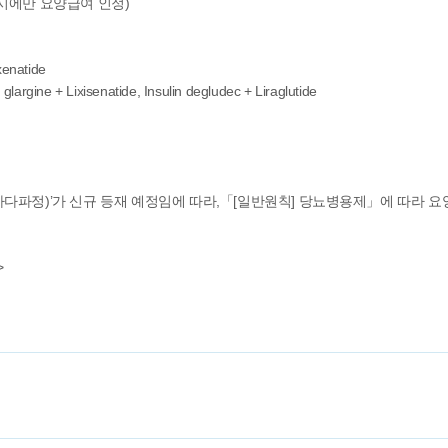
l 병용 시에만 요양급여 인정)
natide
ne + Lixisenatide, Insulin degludec + Liraglutide
합경구제(품명: 슈가다파정)’가 신규 등재 예정임에 따라,「[일반원칙] 당뇨병용제」에 
>