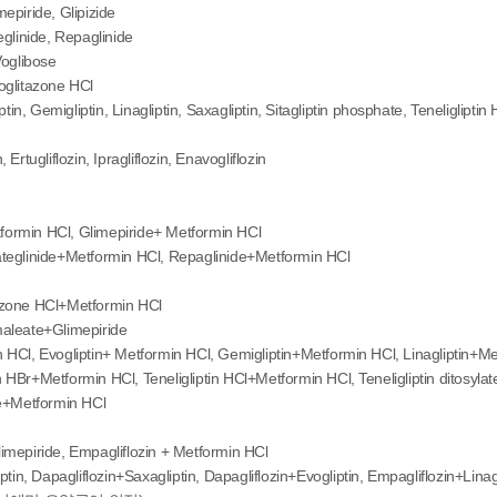
epiride, Glipizide
eglinide, Repaglinide
Voglibose
oglitazone HCl
n, Gemigliptin, Linagliptin, Saxagliptin, Sitagliptin phosphate, Teneligliptin HB
rtugliflozin, Ipragliflozin, Enavogliflozin
formin HCl, Glimepiride+ Metformin HCl
ateglinide+Metformin HCl, Repaglinide+Metformin HCl
azone HCl+Metformin HCl
maleate+Glimepiride
 HCl, Evogliptin+ Metformin HCl, Gemigliptin+Metformin HCl, Linagliptin+Me
n HBr+Metformin HCl, Teneligliptin HCl+Metformin HCl, Teneligliptin ditosyla
ate+Metformin HCl
imepiride, Empagliflozin + Metformin HCl
in, Dapagliflozin+Saxagliptin, Dapagliflozin+Evogliptin, Empagliflozin+Linagli