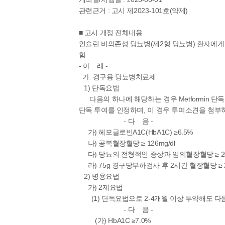
관련근거 : 고시 제2023-101호(약제)
■ 고시 개정 전체내용
인슐린 비의존성 당뇨병(제2형 당뇨병) 환자에게
함.
- 아 래 -
가. 경구용 당뇨병치료제
1) 단독요법
다음의 하나에 해당하는 경우 Metformin 단독투여를
단독 투여를 인정하며, 이 경우 투여소견을 첨부
- 다 음 -
가) 헤모글로빈A1C(HbA1C) ≥6.5%
나) 공복혈장혈당 ≥ 126mg/dl
다) 당뇨의 전형적인 증상과 임의혈장혈당 ≥ 200
라) 75g 경구당부하검사 후 2시간 혈장혈당 ≥ 20
2) 병용요법
가) 2제요법
(1) 단독요법으로 2-4개월 이상 투약해도 다
- 다 음 -
(가) HbA1C ≥7.0%