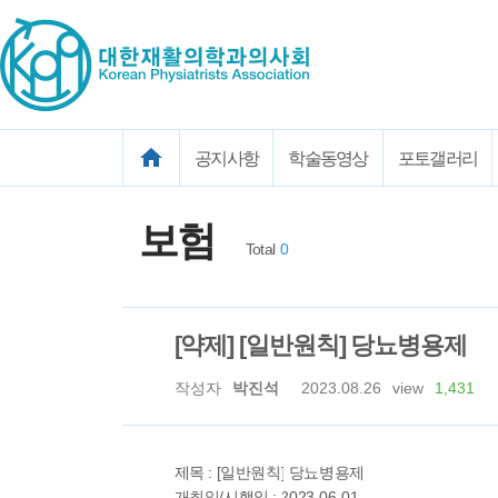
공지사항
학술동영상
포토갤러리
보험
Total
0
[약제] [일반원칙] 당뇨병용제
작성자
박진석
2023.08.26
view
1,431
제목 : [일반원칙] 당뇨병용제
개최일/시행일 : 2023-06-01