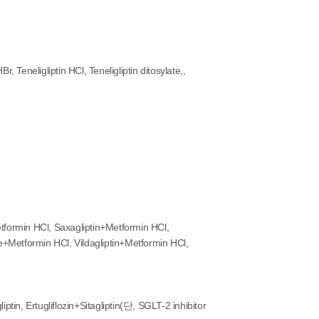
r, Teneligliptin HCl, Teneligliptin ditosylate,,
tformin HCl, Saxagliptin+Metformin HCl,
te+Metformin HCl, Vildagliptin+Metformin HCl,
ptin, Ertugliflozin+Sitagliptin(단, SGLT-2 inhibitor