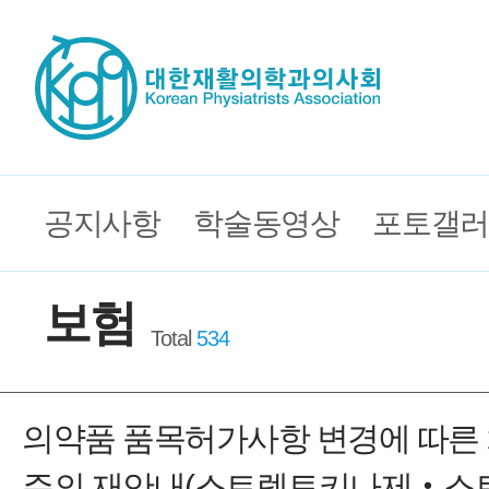
공지사항
학술동영상
포토갤러
보험
Total
534
의약품 품목허가사항 변경에 따른
주의 재안내(스트렙토키나제‧스