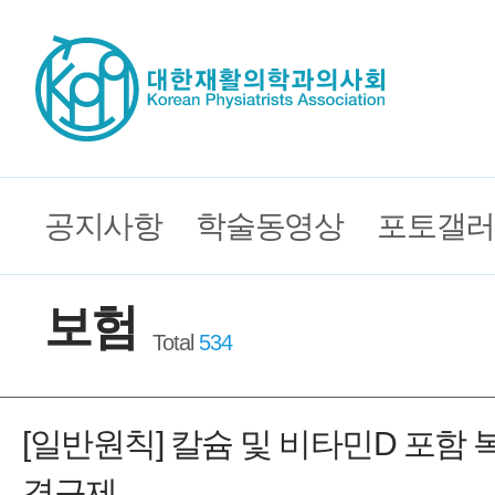
공지사항
학술동영상
포토갤러
보험
Total
534
[일반원칙] 칼슘 및 비타민D 포함 
경구제