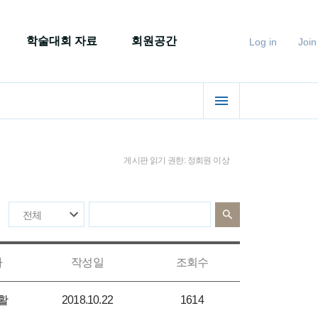
학술대회 자료
회원공간
Log in
Join
게시판 읽기 권한: 정회원 이상
자
작성일
조회수
활
2018.10.22
1614